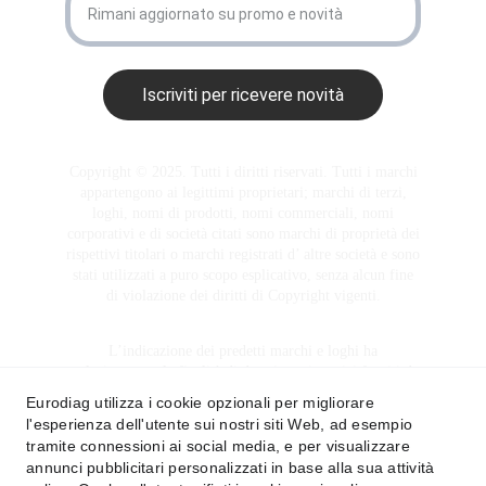
Iscriviti per ricevere novità
Copyright © 2025. Tutti i diritti riservati. Tutti i marchi
appartengono ai legittimi proprietari; marchi di terzi,
loghi, nomi di prodotti, nomi commerciali, nomi
corporativi e di società citati sono marchi di proprietà dei
rispettivi titolari o marchi registrati d’ altre società e sono
stati utilizzati a puro scopo esplicativo, senza alcun fine
di violazione dei diritti di Copyright vigenti.
L’indicazione dei predetti marchi e loghi ha
esclusivamente la finalità di descrivere i servizi forniti da
EURODIAG
così come disciplinato dal D.Lgs n.30 del
Eurodiag utilizza i cookie opzionali per migliorare
10 Febbraio 2005
l'esperienza dell'utente sui nostri siti Web, ad esempio
Per eventuali segnalazioni o chiarimenti per favore
tramite connessioni ai social media, e per visualizzare
contattaci.
annunci pubblicitari personalizzati in base alla sua attività